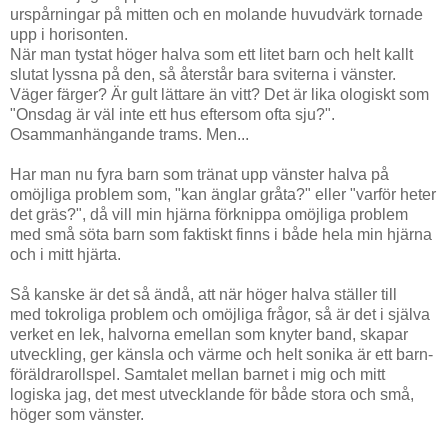
urspårningar på mitten och en molande huvudvärk tornade
upp i horisonten.
När man tystat höger halva som ett litet barn och helt kallt
slutat lyssna på den, så återstår bara sviterna i vänster.
Väger färger? Är gult lättare än vitt? Det är lika ologiskt som
"Onsdag är väl inte ett hus eftersom ofta sju?".
Osammanhängande trams. Men...
Har man nu fyra barn som tränat upp vänster halva på
omöjliga problem som, "kan änglar gråta?" eller "varför heter
det gräs?", då vill min hjärna förknippa omöjliga problem
med små söta barn som faktiskt finns i både hela min hjärna
och i mitt hjärta.
Så kanske är det så ändå, att när höger halva ställer till
med tokroliga problem och omöjliga frågor, så är det i själva
verket en lek, halvorna emellan som knyter band, skapar
utveckling, ger känsla och värme och helt sonika är ett barn-
föräldrarollspel. Samtalet mellan barnet i mig och mitt
logiska jag, det mest utvecklande för både stora och små,
höger som vänster.