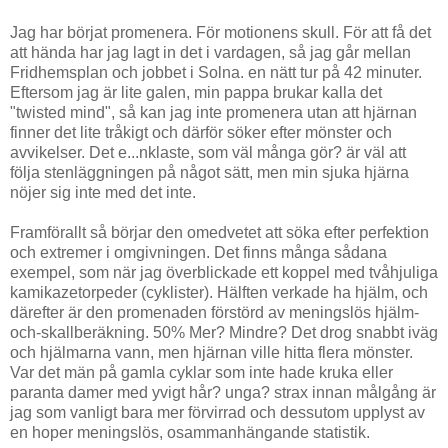
Jag har börjat promenera. För motionens skull. För att få det
att hända har jag lagt in det i vardagen, så jag går mellan
Fridhemsplan och jobbet i Solna. en nätt tur på 42 minuter.
Eftersom jag är lite galen, min pappa brukar kalla det
"twisted mind", så kan jag inte promenera utan att hjärnan
finner det lite tråkigt och därför söker efter mönster och
avvikelser. Det e
...
nklaste, som väl många gör? är väl att
följa stenläggningen på något sätt, men min sjuka hjärna
nöjer sig inte med det inte.
Framförallt så börjar den omedvetet att söka efter perfektion
och extremer i omgivningen. Det finns många sådana
exempel, som när jag överblickade ett koppel med tvåhjuliga
kamikazetorpeder (cyklister). Hälften verkade ha hjälm, och
därefter är den promenaden förstörd av meningslös hjälm-
och-skallberäkning. 50% Mer? Mindre? Det drog snabbt iväg
och hjälmarna vann, men hjärnan ville hitta flera mönster.
Var det män på gamla cyklar som inte hade kruka eller
paranta damer med yvigt hår? unga? strax innan målgång är
jag som vanligt bara mer förvirrad och dessutom upplyst av
en hoper meningslös, osammanhängande statistik.