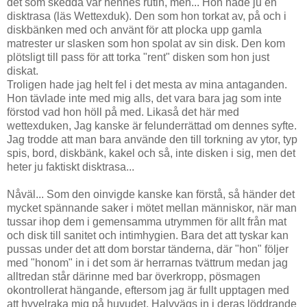
det som skedda var hennes rutin, men... Hon hade ju en
disktrasa (läs Wettexduk). Den som hon torkat av, på och i
diskbänken med och använt för att plocka upp gamla
matrester ur slasken som hon spolat av sin disk. Den kom
plötsligt till pass för att torka "rent" disken som hon just
diskat.
Troligen hade jag helt fel i det mesta av mina antaganden.
Hon tävlade inte med mig alls, det vara bara jag som inte
förstod vad hon höll på med. Likaså det här med
wettexduken, Jag kanske är felunderrättad om dennes syfte.
Jag trodde att man bara använde den till torkning av ytor, typ
spis, bord, diskbänk, kakel och så, inte disken i sig, men det
heter ju faktiskt disktrasa...
Nåväl... Som den oinvigde kanske kan förstå, så händer det
mycket spännande saker i mötet mellan människor, när man
tussar ihop dem i gemensamma utrymmen för allt från mat
och disk till sanitet och intimhygien. Bara det att tyskar kan
pussas under det att dom borstar tänderna, där "hon" följer
med "honom" in i det som är herrarnas tvättrum medan jag
alltredan står därinne med bar överkropp, pösmagen
okontrollerat hängande, eftersom jag är fullt upptagen med
att hyvelraka mig på huvudet. Halvvägs in i deras löddrande