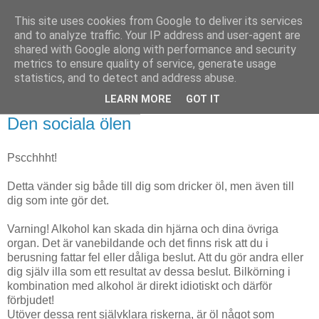
This site uses cookies from Google to deliver its services
Martin Lange, dagliga
and to analyze traffic. Your IP address and user-agent are
shared with Google along with performance and security
betraktelser
metrics to ensure quality of service, generate usage
statistics, and to detect and address abuse.
LEARN MORE
GOT IT
fredag 4 oktober 2013
Den sociala ölen
Pscchhht!
Detta vänder sig både till dig som dricker öl, men även till
dig som inte gör det.
Varning! Alkohol kan skada din hjärna och dina övriga
organ. Det är vanebildande och det finns risk att du i
berusning fattar fel eller dåliga beslut. Att du gör andra eller
dig själv illa som ett resultat av dessa beslut. Bilkörning i
kombination med alkohol är direkt idiotiskt och därför
förbjudet!
Utöver dessa rent självklara riskerna, är öl något som