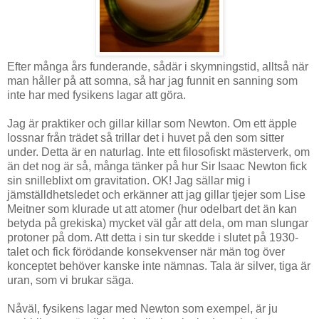
Efter många års funderande, sådär i skymningstid, alltså när
man håller på att somna, så har jag funnit en sanning som
inte har med fysikens lagar att göra.
Jag är praktiker och gillar killar som Newton. Om ett äpple
lossnar från trädet så trillar det i huvet på den som sitter
under. Detta är en naturlag. Inte ett filosofiskt mästerverk, om
än det nog är så, många tänker på hur Sir Isaac Newton fick
sin snilleblixt om gravitation. OK! Jag sällar mig i
jämställdhetsledet och erkänner att jag gillar tjejer som
Lise
Meitner som klurade ut att atomer (hur odelbart det än kan
betyda på grekiska) mycket väl går att dela, om man slungar
protoner på dom. Att detta i sin tur skedde i slutet på 1930-
talet och fick förödande konsekvenser när män tog över
konceptet behöver kanske inte nämnas. Tala är silver, tiga är
uran, som vi brukar säga.
Nåväl, fysikens lagar med Newton som exempel, är ju