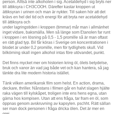
person. Alltså inte alkoholen i sig. Acetaldehyd i sig bryts ner
till ättiksyra i CH3COOH. Därefter kastar kroppen ut
ättiksyran i urinen och man är nykter. Till saken hör att det
krävs en hel del tid och energi för att bryta ner acetaldehyd
till ättiksyra och
under lagringstiden i kroppen (timmar) mår man i allmänhet
inget vidare, baksmälla. Men så länge som Etanolen far runt
i kroppen i en lösning på 0,5 - 1,5 promille så är man oftast
en rätt glad typ. Bil får köras i Sverige om koncentrationen i
blodet är under 0,2 promille, men för tydlighets skull. Vid
bilkörning skall ingen alkohol intas före utövandet, punkt.
Det finns mycket mer om historien kring öl, ölets betydelse,
bruk och vanor än vad jag både vet och kan hantera, så jag
tänkte dra lite modern historia istället.
Tänk vilken amerikansk film som helst. En action, drama,
deckare, thriller. Nånstans i filmen går en halvt slagen hjälte
raka vägen till kylskåpet, troligen inte ens hens egna, utan
gärna hos kompisen. Utan att ens fråga, tar fram en öl, som
öppnas genom avskruvning av kapsylen. pschht. Rätt sällan
ser man dock personen i fråga dricka ölen. Det är mer en
grej.