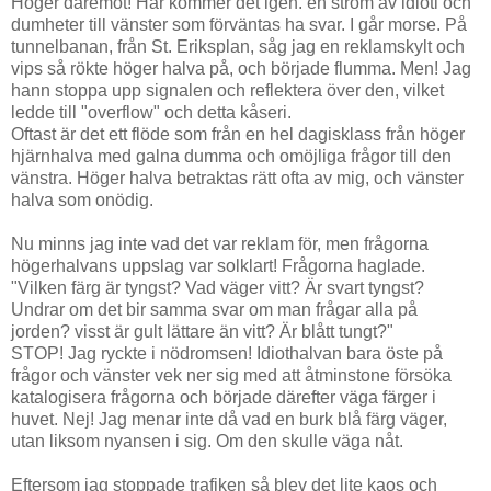
Höger däremot! Här kommer det igen. en ström av idioti och
dumheter till vänster som förväntas ha svar. I går morse. På
tunnelbanan, från St. Eriksplan, såg jag en reklamskylt och
vips så rökte höger halva på, och började flumma. Men! Jag
hann stoppa upp signalen och reflektera över den, vilket
ledde till "overflow" och detta kåseri.
Oftast är det ett flöde som från en hel dagisklass från höger
hjärnhalva med galna dumma och omöjliga frågor till den
vänstra. Höger halva betraktas rätt ofta av mig, och vänster
halva som onödig.
Nu minns jag inte vad det var reklam för, men frågorna
högerhalvans uppslag var solklart! Frågorna haglade.
"Vilken färg är tyngst? Vad väger vitt? Är svart tyngst?
Undrar om det bir samma svar om man frågar alla på
jorden? visst är gult lättare än vitt? Är blått tungt?"
STOP! Jag ryckte i nödromsen! Idiothalvan bara öste på
frågor och vänster vek ner sig med att åtminstone försöka
katalogisera frågorna och började därefter väga färger i
huvet. Nej! Jag menar inte då vad en burk blå färg väger,
utan liksom nyansen i sig. Om den skulle väga nåt.
Eftersom jag stoppade trafiken så blev det lite kaos och