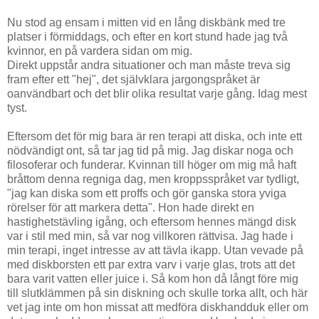
Nu stod ag ensam i mitten vid en lång diskbänk med tre
platser i förmiddags, och efter en kort stund hade jag två
kvinnor, en på vardera sidan om mig.
Direkt uppstår andra situationer och man måste treva sig
fram efter ett "hej", det självklara jargongspråket är
oanvändbart och det blir olika resultat varje gång. Idag mest
tyst.
Eftersom det för mig bara är ren terapi att diska, och inte ett
nödvändigt ont, så tar jag tid på mig. Jag diskar noga och
filosoferar och funderar. Kvinnan till höger om mig må haft
bråttom denna regniga dag, men kroppsspråket var tydligt,
"jag kan diska som ett proffs och gör ganska stora yviga
rörelser för att markera detta". Hon hade direkt en
hastighetstävling igång, och eftersom hennes mängd disk
var i stil med min, så var nog villkoren rättvisa. Jag hade i
min terapi, inget intresse av att tävla ikapp. Utan vevade på
med diskborsten ett par extra varv i varje glas, trots att det
bara varit vatten eller juice i. Så kom hon då långt före mig
till slutklämmen på sin diskning och skulle torka allt, och här
vet jag inte om hon missat att medföra diskhandduk eller om