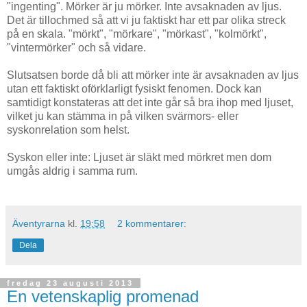
"ingenting". Mörker är ju mörker. Inte avsaknaden av ljus.
Det är tillochmed så att vi ju faktiskt har ett par olika streck
på en skala. "mörkt", "mörkare", "mörkast", "kolmörkt",
"vintermörker" och så vidare.
Slutsatsen borde då bli att mörker inte är avsaknaden av ljus
utan ett faktiskt oförklarligt fysiskt fenomen. Dock kan
samtidigt konstateras att det inte går så bra ihop med ljuset,
vilket ju kan stämma in på vilken svärmors- eller
syskonrelation som helst.
Syskon eller inte: Ljuset är släkt med mörkret men dom
umgås aldrig i samma rum.
Äventyrarna
kl.
19:58
2 kommentarer:
Dela
fredag 23 augusti 2013
En vetenskaplig promenad