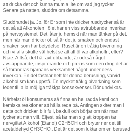
att dricka det och kunna mumla lite om vad jag tycker.
Senare på natten, sluddra om detsamma.
Sluddrandet ja. Jo, för Er som inte dricker rusdrycker så är
det så att Alkoholen i ölet har en viss avtrubbande inverkan
på nervsystemet. Det låter ju hemskt när man tänker på det,
men när man dricker öl, så är det ju smaken och endast
smaken som har betydelse. Ruset är en tråkig biverkning
och vi alla skulle väl helst se att all öl var alkoholfri, eller?
Njae. Alltså, det här avtrubbande, är också något
avslappnande, inspirerande och precis som den drog det är
så förändras hjärnans verksamhet något under dess
inverkan. En del fastnar helt för denna berusning, varvid
alkoholism kan uppstå. En mycket tråkig biverkning som
leder till alla möjliga tråkiga konsekvenser. Bör undvikas.
Närhelst öl konsumeras så finns en hel radda kemi och
kemiska reaktioner att hålla reda på. Antingen skiter man i
detta och dricker, blir full, bakfull och börjar om när man
tycker att man vill. Eljest, så lär man sig att kroppen tar
nervgiftet Alkohol (Etanol) C2H5OH och bryter ner det till
acetaldehyd CH3CHO.. Det är det som luktar om en berusad