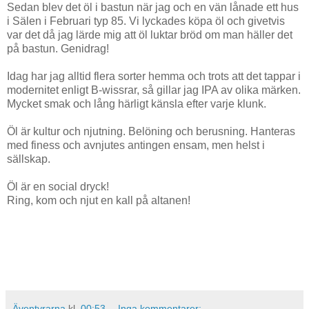
Sedan blev det öl i bastun när jag och en vän lånade ett hus
i Sälen i Februari typ 85. Vi lyckades köpa öl och givetvis
var det då jag lärde mig att öl luktar bröd om man häller det
på bastun. Genidrag!
Idag har jag alltid flera sorter hemma och trots att det tappar i
modernitet enligt B-wissrar, så gillar jag IPA av olika märken.
Mycket smak och lång härligt känsla efter varje klunk.
Öl är kultur och njutning. Belöning och berusning. Hanteras
med finess och avnjutes antingen ensam, men helst i
sällskap.
Öl är en social dryck!
Ring, kom och njut en kall på altanen!
Äventyrarna
kl.
00:53
Inga kommentarer: