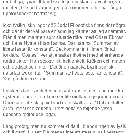
orubbliga, tyvärr. Ibland skulle ju minskad gravitation, vara
muntert, t.ex. vid vägningen på morgonen eller när långa
uppförsbackar närmar sig.
Icke-fysikaliska lagar då? Jodå! Filosofiska finns det några,
och där är det väl bara en som jag känner att jag anammat.
Från filmen mannen som slutade röka, med Gösta Ekman
och Lena Nyman bland annat. Där nämns "Summan av
livets laster är konstant". Det kommer in i filmen för att
förklara "Göstas" iver att ersätta nikotinet med allenhanda
andra saker. Han sexxar fett helt enkelt. Kröken och maten
och godiset och mjo... Det är en ganska bra filosofisk
naturlag tycker jag. "Summan av livets laster är konstant".
Sug på den en stund.
Fysikens tveksamheter finns väl kanske mest i periodiska
systemet där det förekommer lite mellantingsgrundämnen.
Dom som inte riktigt vet vad dom skall vara. "Halvmetaller"
är väl mest schizofrena. Trots detta så följer de vissa
uppsatta regler och lagar.
Lång prolog, men nu kommer vi då till blandningen av fysik
och filosofi. Ljuset. Då menas inte ett stearinljus i bestämd