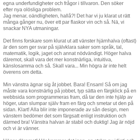
egna underfundigheter och frågor i tillvaron. Den söker
efter nya olösliga problem.
Jag menar, oändligheten, hallå?! Det har vi ju klarat ut rätt
många gånger nu, över ett par flaskor vin och så. Nä, vi
snackar NYA utmaningar.
Det finns forskare som klurat ut att vänster hjärnhalva (oftast)
är den som ger svar på självklara saker som språk, tal,
matematik, logik, jaget och annat nödvändigt. Höger halva
däremot, skall vara det mer konstnärliga, intuitiva,
känslosamma och så. Skall vara... Min högra är inte helt
överens om detta.
Min vänstra ägnar sig åt jobbet. Bara! Ensam! Så om jag
måste vara konstnärlig på jobbet, typ sätta en färgklick på en
webbsida som programmeras fram, då tar den inte hjälp av
höger, utan slumpar själv fram en färg och smetar ut den på
sidan. Klart! Alla blir inte imponerade av sån design, men
vänstern bedömer det som färgsatt enligt instruktion och
därmed bra! Vänstra halvan är stabil och duktig! Jag är nöjd
och vi är vänner.