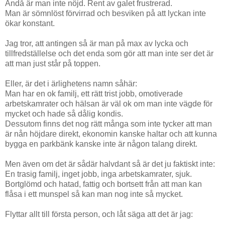
Ändå är man inte nöjd. Rent av galet frustrerad.
Man är sömnlöst förvirrad och besviken på att lyckan inte
ökar konstant.
Jag tror, att anting
en så är man på max av lycka och
tillfredställelse och det enda som gör att man inte ser det är
att man just står på toppen.
Eller, är det i ärlighetens namn såhär:
Man har en ok familj, ett rätt trist jobb, omotiverade
arbetskamrater och hälsan är väl ok om man inte vägde för
mycket och hade så dålig kondis.
Dessutom finns det nog rätt många som inte tycker att man
är nån höjdare direkt, ekonomin kanske haltar och att kunna
bygga en parkbänk kanske inte är någon talang direkt.
Men även om det är sådär halvdant så är det ju faktiskt inte:
En trasig familj, inget jobb, inga arbetskamrater, sjuk.
Bortglömd och hatad, fattig och bortsett från att man kan
flåsa i ett munspel så kan man nog inte så mycket.
Flyttar allt till första person, och låt säga att det är jag: