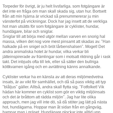
Torpeder för övrigt, är ju helt livsfarliga. som fotgängare är
det inte en fråga om man skall skada sig, utan hur. Bortsett
från att min hjärna är vrickad så prenummererar ju min
vänsterfot på vrickningar. Dock har jag insett att de verkliga
hot man utsätts för som fotgängare är cyklister, hundar,
hundägare, bilar och sniglar.
Sniglar till att börja med utgör mellan varven en snorig hal
massa, vilken det nog vore mest pinsamt att skadas av. "Han
halkade på en snigel och bröt lårbenshalsen". Moget! Det
andra animaliska hotet är hundar, vilka verkar bli
jätteinspirerade av främlingar som i motsatt riktning går i rask
takt. Det inbjuds ofta till lek, eller så sätter den bullriga
köttkvarnen igång och en avrättning känns annalkande.
Cyklister verkar ha en känsla av att deras miljömedvetna
insats, är av vikt för samhället, och då så pass viktig att typ
"blåljus" gäller. Alltså, andra skall flytta sig. "Fotfolket! Vik
hädan här kommer en cyklist som gör en viktig miljöinsats
och det är bråttom att rädda miljön". Jag har lite olika
approach, men jag vill inte dö, så då stöter jag lätt på nästa
hot, hundägarna. Hoppar man åt sidan från en gångväg,
hamnar man i gräset. Hundägare plockar inte alltid upp