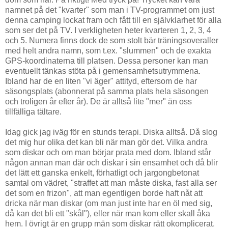
namnet på det "kvarter" som man i TV-programmet om just
denna camping lockat fram och fått till en självklarhet för alla
som ser det på TV. I verkligheten heter kvarteren 1, 2, 3, 4
och 5. Numera finns dock de som stolt bär träningsoveraller
med helt andra namn, som t.ex. "slummen" och de exakta
GPS-koordinaterna till platsen. Dessa personer kan man
eventuellt tänkas stöta på i gemensamhetsutrymmena.
Ibland har de en liten "vi äger" attityd, eftersom de har
säsongsplats (abonnerat på samma plats hela säsongen
och troligen år efter år). De är alltså lite "mer" än oss
tillfälliga tältare.
Idag gick jag iväg för en stunds terapi. Diska alltså. Då slog
det mig hur olika det kan bli när man gör det. Vilka andra
som diskar och om man börjar prata med dom. Ibland står
någon annan man där och diskar i sin ensamhet och då blir
det lätt ett ganska enkelt, förhatligt och jargongbetonat
samtal om vädret, "straffet att man måste diska, fast alla ser
det som en frizon", att man egentligen borde haft nåt att
dricka när man diskar (om man just inte har en öl med sig,
då kan det bli ett "skål"), eller när man kom eller skall åka
hem. I övrigt är en grupp män som diskar rätt okomplicerat.