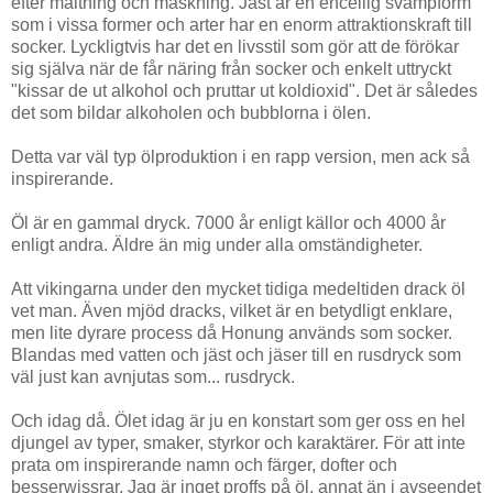
efter mältning och mäskning. Jäst är en encellig svampform
som i vissa former och arter har en enorm attraktionskraft till
socker. Lyckligtvis har det en livsstil som gör att de förökar
sig själva när de får näring från socker och enkelt uttryckt
"kissar de ut alkohol och pruttar ut koldioxid". Det är således
det som bildar alkoholen och bubblorna i ölen.
Detta var väl typ ölproduktion i en rapp version, men ack så
inspirerande.
Öl är en gammal dryck. 7000 år enligt källor och 4000 år
enligt andra. Äldre än mig under alla omständigheter.
Att vikingarna under den mycket tidiga medeltiden drack öl
vet man. Även mjöd dracks, vilket är en betydligt enklare,
men lite dyrare process då Honung används som socker.
Blandas med vatten och jäst och jäser till en rusdryck som
väl just kan avnjutas som... rusdryck.
Och idag då. Ölet idag är ju en konstart som ger oss en hel
djungel av typer, smaker, styrkor och karaktärer. För att inte
prata om inspirerande namn och färger, dofter och
besserwissrar. Jag är inget proffs på öl, annat än i avseendet