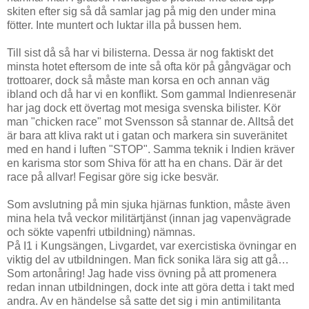
skiten efter sig så då samlar jag på mig den under mina
fötter. Inte muntert och luktar illa på bussen hem.
Till sist då så har vi bilisterna. Dessa är nog faktiskt det
minsta hotet eftersom de inte så ofta kör på gångvägar och
trottoarer, dock så måste man korsa en och annan väg
ibland och då har vi en konflikt. Som gammal Indienresenär
har jag dock ett övertag mot mesiga svenska bilister. Kör
man "chicken race" mot Svensson så stannar de. Alltså det
är bara att kliva rakt ut i gatan och markera sin suveränitet
med en hand i luften "STOP". Samma teknik i Indien kräver
en karisma stor som Shiva för att ha en chans. Där är det
race på allvar! Fegisar göre sig icke besvär.
Som avslutning på min sjuka hjärnas funktion, måste även
mina hela två veckor militärtjänst (innan jag vapenvägrade
och sökte vapenfri utbildning) nämnas.
På I1 i Kungsängen, Livgardet, var exercistiska övningar en
viktig del av utbildningen. Man fick sonika lära sig att gå…
Som artonåring! Jag hade viss övning på att promenera
redan innan utbildningen, dock inte att göra detta i takt med
andra. Av en händelse så satte det sig i min antimilitanta