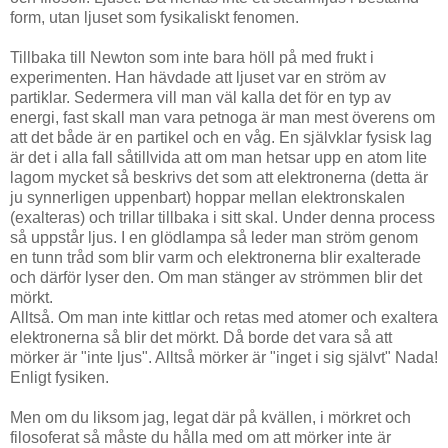
form, utan ljuset som fysikaliskt fenomen.
Tillbaka till Newton som inte bara höll på med frukt i
experimenten. Han hävdade att ljuset var en ström av
partiklar. Sedermera vill man väl kalla det för en typ av
energi, fast skall man vara petnoga är man mest överens om
att det både är en partikel och en våg. En självklar fysisk lag
är det i alla fall såtillvida att om man hetsar upp en atom lite
lagom mycket så beskrivs det som att elektronerna (detta är
ju synnerligen uppenbart) hoppar mellan elektronskalen
(exalteras) och trillar tillbaka i sitt skal. Under denna process
så uppstår ljus. I en glödlampa så leder man ström genom
en tunn tråd som blir varm och elektronerna blir exalterade
och därför lyser den. Om man stänger av strömmen blir det
mörkt.
Alltså. Om man inte kittlar och retas med atomer och exaltera
elektronerna så blir det mörkt. Då borde det vara så att
mörker är "inte ljus". Alltså mörker är "inget i sig självt" Nada!
Enligt fysiken.
Men om du liksom jag, legat där på kvällen, i mörkret och
filosoferat så måste du hålla med om att mörker inte är