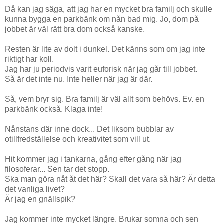
Då kan jag säga, att jag har en mycket bra familj och skulle
kunna bygga en parkbänk om nån bad mig. Jo, dom på
jobbet är väl rätt bra dom också kanske.
Resten är lite av dolt i dunkel. Det känns som om jag inte
riktigt har koll.
Jag har ju periodvis varit euforisk när jag går till jobbet.
Så är det inte nu. Inte heller när jag är där.
Så, vem bryr sig. Bra familj är väl allt som behövs. Ev. en
parkbänk också. Klaga inte!
Nånstans där inne dock... Det liksom bubblar av
otillfredställelse och kreativitet som vill ut.
Hit kommer jag i tankarna, gång efter gång när jag
filosoferar... Sen tar det stopp.
Ska man göra nåt åt det här? Skall det vara så här? Är detta
det vanliga livet?
Är jag en gnällspik?
Jag kommer inte mycket längre. Brukar somna och sen