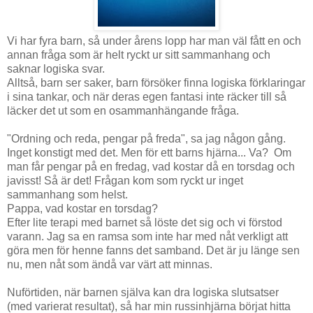
Vi har fyra barn, så under årens lopp har man väl fått en och
annan fråga som är helt ryckt ur sitt sammanhang och
saknar logiska svar.
Alltså, barn ser saker, barn försöker finna logiska förklaringar
i sina tankar, och när deras egen fantasi inte räcker till så
läcker det ut som en osammanhängande fråga.
"Ordning och reda, pengar på freda", sa jag någon gång.
Inget konstigt med det. Men för ett barns hjärna... Va? Om
man får pengar på en fredag, vad kostar då en torsdag och
javisst! Så är det! Frågan kom som ryckt ur inget
sammanhang som helst.
Pappa, vad kostar en torsdag?
Efter lite terapi med barnet så löste det sig och vi förstod
varann. Jag sa en ramsa som inte har med nåt verkligt att
göra men för henne fanns det samband. Det är ju länge sen
nu, men nåt som ändå var värt att minnas.
Nuförtiden, när barnen själva kan dra logiska slutsatser
(med varierat resultat), så har min russinhjärna börjat hitta