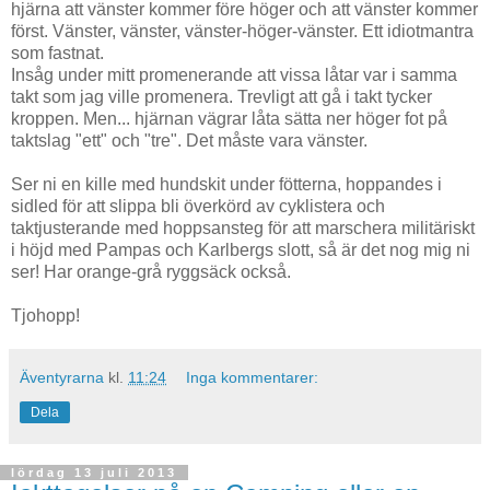
hjärna att vänster kommer före höger och att vänster kommer
först. Vänster, vänster, vänster-höger-vänster. Ett idiotmantra
som fastnat.
Insåg under mitt promenerande att vissa låtar var i samma
takt som jag ville promenera. Trevligt att gå i takt tycker
kroppen. Men... hjärnan vägrar låta sätta ner höger fot på
taktslag "ett" och "tre". Det måste vara vänster.
Ser ni en kille med hundskit under fötterna, hoppandes i
sidled för att slippa bli överkörd av cyklistera och
taktjusterande med hoppsansteg för att marschera militäriskt
i höjd med Pampas och Karlbergs slott, så är det nog mig ni
ser! Har orange-grå ryggsäck också.
Tjohopp!
Äventyrarna
kl.
11:24
Inga kommentarer:
Dela
lördag 13 juli 2013