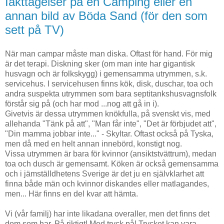
Iakttagelser på en Camping eller en
annan bild av Böda Sand (för den som
sett på TV)
När man campar måste man diska. Oftast för hand. För mig
är det terapi. Diskning sker (om man inte har gigantisk
husvagn och är folkskygg) i gemensamma utrymmen, s.k.
servicehus. I servicehusen finns kök, disk, duschar, toa och
andra suspekta utrymmen som bara septitankshusvagnsfolk
förstår sig på (och har mod
...
nog att gå in i).
Givetvis är dessa utrymmen knökfulla, på svenskt vis, med
allehanda "Tänk på att", "Man får inte", "Det är förbjudet att",
"Din mamma jobbar inte..." - Skyltar. Oftast också på Tyska,
men då med en helt annan innebörd, konstigt nog.
Vissa utrymmen är bara för kvinnor (ansiktstvättrum), medan
toa och dusch är gemensamt. Köken är också gemensamma
och i jämställdhetens Sverige är det ju en självklarhet att
finna både män och kvinnor diskandes eller matlagandes,
men... Här finns en del kvar att hämta.
Vi (vår familj) har inte likadana overaller, men det finns det
dom som har. På riktigt! Med tryck på! Trycket kan vara