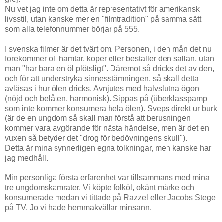
Nu vet jag inte om detta är representativt för amerikansk
livsstil, utan kanske mer en "filmtradition" på samma sätt
som alla telefonnummer börjar på 555.
I svenska filmer är det tvärt om. Personen, i den mån det nu
förekommer öl, hämtar, köper eller beställer den sällan, utan
man "har bara en öl plötsligt". Däremot så dricks det av den,
och för att understryka sinnesstämningen, så skall detta
avläsas i hur ölen dricks. Avnjutes med halvslutna ögon
(nöjd och belåten, harmonisk). Sippas på (überklasspamp
som inte kommer konsumera hela ölen). Sveps direkt ur burk
(är de en ungdom så skall man förstå att berusningen
kommer vara avgörande för nästa händelse, men är det en
vuxen så betyder det "drog för bedövningens skull").
Detta är mina synnerligen egna tolkningar, men kanske har
jag medhåll.
Min personliga första erfarenhet var tillsammans med mina
tre ungdomskamrater. Vi köpte folköl, okänt märke och
konsumerade medan vi tittade på Razzel eller Jacobs Stege
på TV. Jo vi hade hemmakvällar minsann.